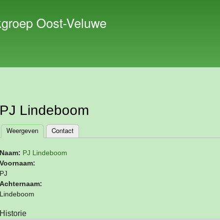
Overslaan
en naar
kgroep Oost-Veluwe
de inhoud
gaan
PJ Lindeboom
Weergeven
(actieve tabblad)
Contact
Primaire tabs
Naam:
PJ Lindeboom
Voornaam:
PJ
Achternaam:
Lindeboom
Historie