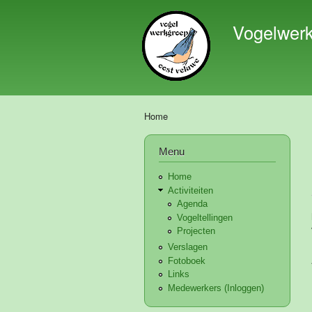
Vogelwer
Home
U bent hier
Menu
Home
Activiteiten
Agenda
Vogeltellingen
Projecten
Verslagen
Fotoboek
Links
Medewerkers (Inloggen)