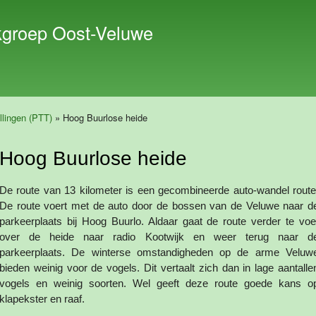
Overslaan
en naar
kgroep Oost-Veluwe
de inhoud
gaan
llingen (PTT)
» Hoog Buurlose heide
Hoog Buurlose heide
De route van 13 kilometer is een gecombineerde auto-wandel route
De route voert met de auto door de bossen van de Veluwe naar d
parkeerplaats bij Hoog Buurlo. Aldaar gaat de route verder te voe
over de heide naar radio Kootwijk en weer terug naar d
parkeerplaats. De winterse omstandigheden op de arme Veluw
bieden weinig voor de vogels. Dit vertaalt zich dan in lage aantalle
vogels en weinig soorten. Wel geeft deze route goede kans o
klapekster en raaf.