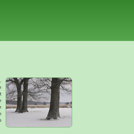
.
e
t
e
e
n
p