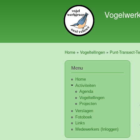
Vogelwer
Home
»
Vogeltellingen
»
Punt-Transect-Te
U bent hier
Menu
Home
Activiteiten
Agenda
Vogeltellingen
Projecten
Verslagen
Fotoboek
Links
Medewerkers (Inloggen)