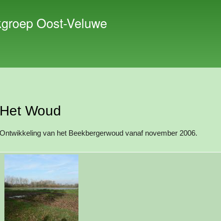
Overslaan
en naar
kgroep Oost-Veluwe
de inhoud
gaan
Het Woud
Ontwikkeling van het Beekbergerwoud vanaf november 2006.