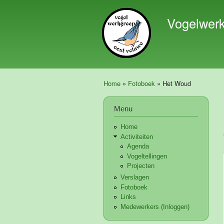
Vogelwer
Home
»
Fotoboek
» Het Woud
U bent hier
Menu
Home
Activiteiten
Agenda
Vogeltellingen
Projecten
Verslagen
Fotoboek
Links
Medewerkers (Inloggen)